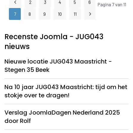
2
3
4
5
6
Pagina 7 van 11
7
8
9
10
11
Recenste Joomla - JUG043
nieuws
Nieuwe locatie JUG043 Maastricht -
Stegen 35 Beek
Na 10 jaar JUG043 Maastricht: tijd om het
stokje over te dragen!
Verslag JoomlaDagen Nederland 2025
door Rolf