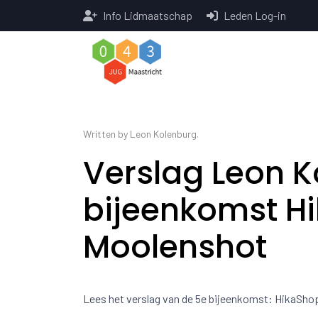
Info Lidmaatschap
Leden Log-in
Written by Leon Kolenburg.
Verslag Leon K
bijeenkomst H
Moolenshot
Lees het verslag van de 5e bijeenkomst: HikaSh