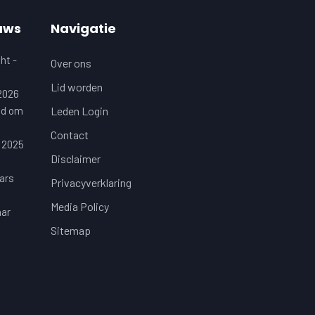
uws
Navigatie
ht -
Over ons
Lid worden
 2026
jd om
Leden Login
Contact
 2025
Disclaimer
ars
Privacyverklaring
Media Policy
aar
Sitemap