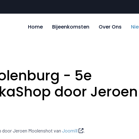
Home
Bijeenkomsten
Over Ons
Ni
olenburg - 5e
ikaShop door Jeroen
op door Jeroen Moolenshot van
Joomill
.