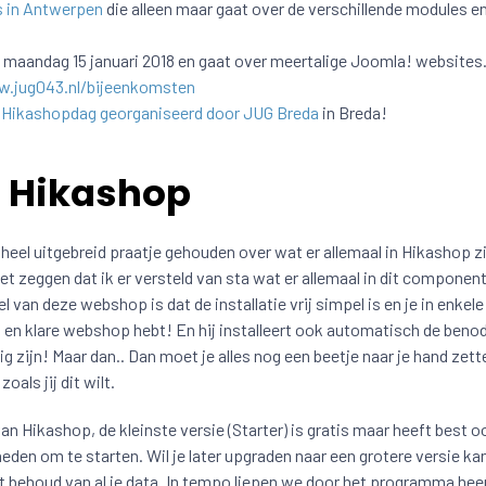
s in Antwerpen
die alleen maar gaat over de verschillende modules e
 maandag 15 januari 2018 en gaat over meertalige Joomla! websites
w.jug043.nl/bijeenkomsten
e Hikashopdag georganiseerd door JUG Breda
in Breda!
n Hikashop
heel uitgebreid praatje gehouden over wat er allemaal in Hikashop zi
t zeggen dat ik er versteld van sta wat er allemaal in dit component
 van deze webshop is dat de installatie vrij simpel is en je in enkele
 en klare webshop hebt! En hij installeert ook automatisch de beno
ig zijn! Maar dan.. Dan moet je alles nog een beetje naar je hand zett
oals jij dit wilt.
van Hikashop, de kleinste versie (Starter) is gratis maar heeft best o
den om te starten. Wil je later upgraden naar een grotere versie kan 
behoud van al je data. In tempo liepen we door het programma hee