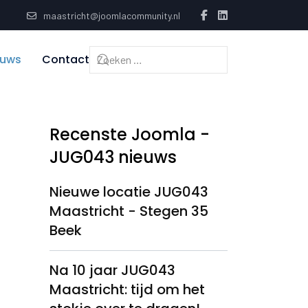
maastricht@joomlacommunity.nl
euws
Contact
Recenste Joomla -
JUG043 nieuws
Nieuwe locatie JUG043
Maastricht - Stegen 35
Beek
Na 10 jaar JUG043
Maastricht: tijd om het