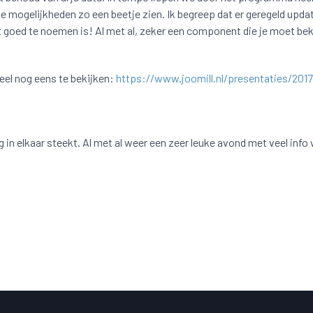
lle mogelijkheden zo een beetje zien. Ik begreep dat er geregeld updat
t goed te noemen is! Al met al, zeker een component die je moet bek
heel nog eens te bekijken:
https://www.joomill.nl/presentaties/2017
g in elkaar steekt. Al met al weer een zeer leuke avond met veel info