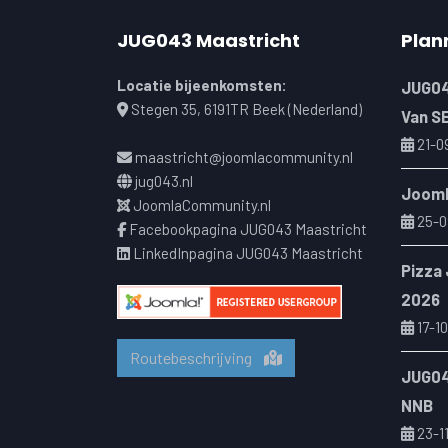
JUG043 Maastricht
Plan
Locatie bijeenkomsten:
JUG04
Stegen 35, 6191TR Beek (Nederland)
Van S
21-0
maastricht@joomlacommunity.nl
jug043.nl
Jooml
JoomlaCommunity.nl
25-0
Facebookpagina JUG043 Maastricht
LinkedInpagina JUG043 Maastricht
Pizza
2026
17-10
Routebeschrijving
JUG04
NNB
23-1