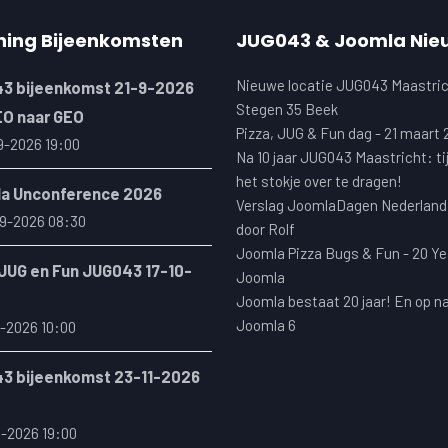
ning Bijeenkomsten
JUG043 & Joomla Nie
Nieuwe locatie JUG043 Maastric
3 bijeenkomst 21-9-2026
Stegen 35 Beek
EO naar GEO
Pizza, JUG & Fun dag - 21 maart
9-2026 19:00
Na 10 jaar JUG043 Maastricht: ti
het stokje over te dragen!
a Unconference 2026
Verslag JoomlaDagen Nederland
9-2026 08:30
door Rolf
Joomla Pizza Bugs & Fun - 20 Ye
 JUG en Fun JUG043 17-10-
Joomla
Joomla bestaat 20 jaar! En op n
Joomla 6
-2026 10:00
3 bijeenkomst 23-11-2026
1-2026 19:00