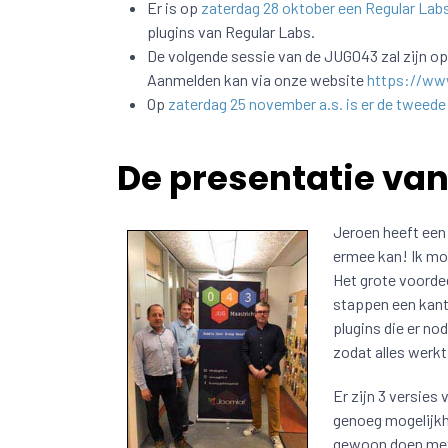
Er is op
zaterdag 28 oktober een Regular Lab
plugins van Regular Labs.
De volgende sessie van de JUG043 zal zijn op
Aanmelden kan via onze website
https://ww
Op
zaterdag 25 november a.s. is er de tweed
De presentatie va
Jeroen heeft een 
ermee kan! Ik moe
Het grote voordeel
stappen een kant
plugins die er nod
zodat alles werkt z
Er zijn 3 versies 
genoeg mogelijkhe
gewoon doen met 