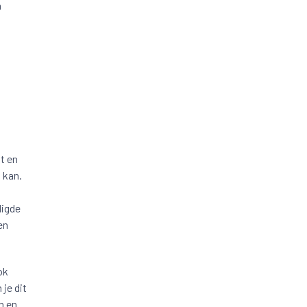
n
.
t en
 kan.
digde
en
ok
je dit
n en