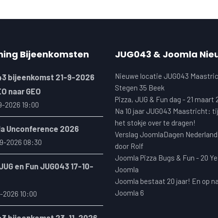
ning Bijeenkomsten
JUG043 & Joomla Nie
Nieuwe locatie JUG043 Maastric
3 bijeenkomst 21-9-2026
Stegen 35 Beek
EO naar GEO
Pizza, JUG & Fun dag - 21 maart
9-2026 19:00
Na 10 jaar JUG043 Maastricht: ti
het stokje over te dragen!
a Unconference 2026
Verslag JoomlaDagen Nederland
9-2026 08:30
door Rolf
Joomla Pizza Bugs & Fun - 20 Ye
 JUG en Fun JUG043 17-10-
Joomla
Joomla bestaat 20 jaar! En op n
Joomla 6
-2026 10:00
3 bijeenkomst 23-11-2026