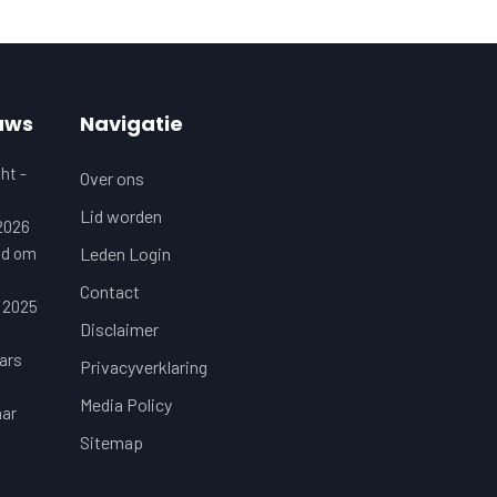
uws
Navigatie
ht -
Over ons
Lid worden
 2026
jd om
Leden Login
Contact
 2025
Disclaimer
ars
Privacyverklaring
Media Policy
aar
Sitemap