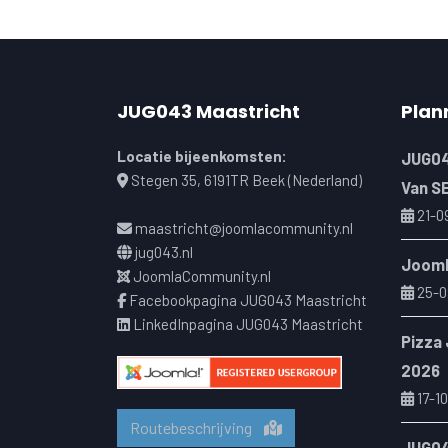
JUG043 Maastricht
Plan
Locatie bijeenkomsten:
JUG04
Stegen 35, 6191TR Beek (Nederland)
Van S
21-0
maastricht@joomlacommunity.nl
jug043.nl
Jooml
JoomlaCommunity.nl
25-0
Facebookpagina JUG043 Maastricht
LinkedInpagina JUG043 Maastricht
Pizza
2026
17-10
Routebeschrijving
JUG04