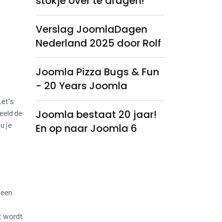
stokje over te dragen!
Verslag JoomlaDagen
Nederland 2025 door Rolf
Joomla Pizza Bugs & Fun
- 20 Years Joomla
Let's
Joomla bestaat 20 jaar!
eeld de
u je
En op naar Joomla 6
 een
t wordt