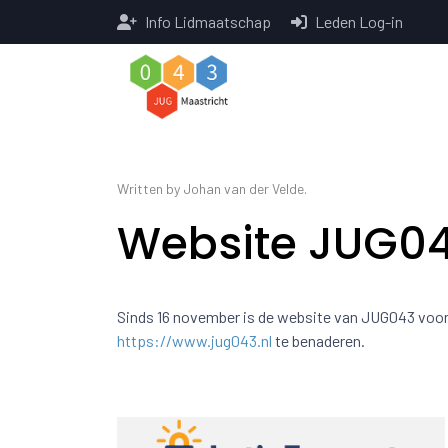
Info Lidmaatschap
Leden Log-in
Written by Johan van der Velde.
Website JUG04
Sinds 16 november is de website van JUG043 voorz
https://www.jug043.nl
te benaderen.