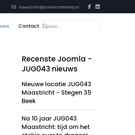
maastricht@joomlacommunity.nl
euws
Contact
Recenste Joomla -
JUG043 nieuws
Nieuwe locatie JUG043
Maastricht - Stegen 35
Beek
Na 10 jaar JUG043
Maastricht: tijd om het