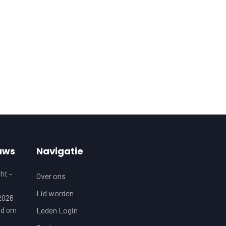
uws
Navigatie
ht -
Over ons
Lid worden
 2026
jd om
Leden Login