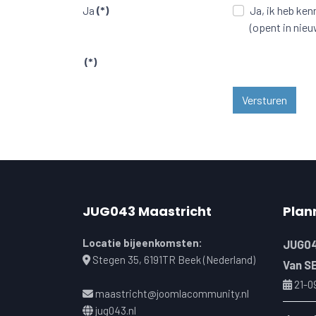
Ja
(*)
Ja, ik heb ke
(opent in nie
(*)
Versturen
JUG043 Maastricht
Plan
Locatie bijeenkomsten:
JUG04
Stegen 35, 6191TR Beek (Nederland)
Van S
21-0
maastricht@joomlacommunity.nl
jug043.nl