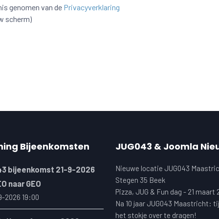
nnis genomen van de
Privacyverklaring
uw scherm)
ning Bijeenkomsten
JUG043 & Joomla Nie
Nieuwe locatie JUG043 Maastric
3 bijeenkomst 21-9-2026
Stegen 35 Beek
EO naar GEO
Pizza, JUG & Fun dag - 21 maart
9-2026 19:00
Na 10 jaar JUG043 Maastricht: ti
het stokje over te dragen!