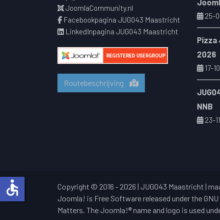
Jooml
JoomlaCommunity.nl
25-0
Facebookpagina JUG043 Maastricht
LinkedInpagina JUG043 Maastricht
Pizza
2026
17-10
Routebeschrijving
JUG04
NNB
23-1
accessible
Copyright © 2016 - 2026 | JUG043 Maastricht |
maa
Joomla! is Free Software released under the GNU 
Matters. The Joomla!® name and logo is used under