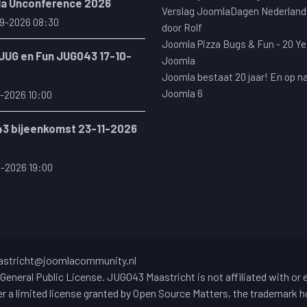
a Unconference 2026
Verslag JoomlaDagen Nederland
9-2026 08:30
door Rolf
Joomla Pizza Bugs & Fun - 20 Ye
 JUG en Fun JUG043 17-10-
Joomla
Joomla bestaat 20 jaar! En op n
Joomla 6
-2026 10:00
3 bijeenkomst 23-11-2026
1-2026 19:00
stricht@joomlacommunity.nl
General Public License. JUG043 Maastricht is not affiliated with or
 a limited license granted by Open Source Matters, the trademark ho