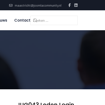
maastricht@joomlacommunity.nl
euws
Contact
JUG043 Leden Login