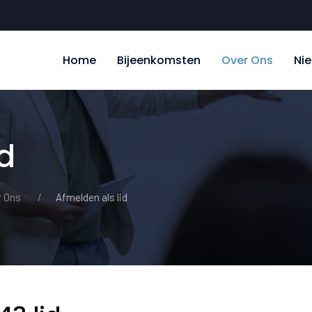
Home
Bijeenkomsten
Over Ons
Ni
d
r Ons
Afmelden als lid