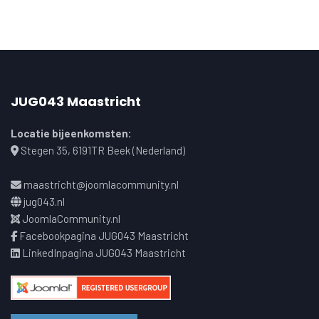
JUG043 Maastricht
Locatie bijeenkomsten:
Stegen 35, 6191TR Beek (Nederland)
maastricht@joomlacommunity.nl
jug043.nl
JoomlaCommunity.nl
Facebookpagina JUG043 Maastricht
LinkedInpagina JUG043 Maastricht