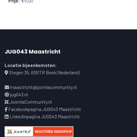
Prijs
:
€5,00
JUG043 Maastricht
Locatie bijeenkomsten:
Stegen 35, 6191TR Beek (Nederland)
maastricht@joomlacommunity.nl
jug043.nl
JoomlaCommunity.nl
Facebookpagina JUG043 Maastricht
LinkedInpagina JUG043 Maastricht