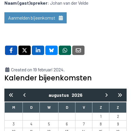
Naam (gast)spreker
: Johan van der Velde
Aanmelden bijeenkomst
Created on 19 februari 2024.
Kalender bijeenkomsten
augustus
2026
M
D
W
D
V
Z
Z
1
2
3
4
5
6
7
8
9