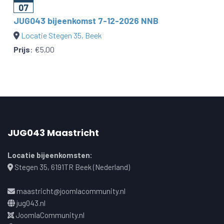
07
JUG043 bijeenkomst 7-12-2026 NNB
Locatie Stegen 35, Beek
Prijs
:
€5,00
JUG043 Maastricht
Locatie bijeenkomsten:
Stegen 35, 6191TR Beek (Nederland)
maastricht@joomlacommunity.nl
jug043.nl
JoomlaCommunity.nl