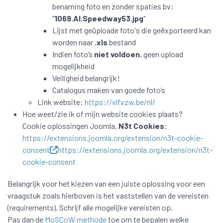
benaming foto en zonder spaties bv:
"
1069.AI.Speedway53.jpg
"
Lijst met geüploade foto's die geëxporteerd kan
worden naar
.xls
bestand
Indien foto’s
niet voldoen
, geen upload
mogelijkheid
Veiligheid belangrijk!
Catalogus maken van goede foto’s
Link website:
https://vlfvzw.be/nl/
Hoe weet/zie ik of mijn website cookies plaats?
Cookie oplossingen Joomla,
N3t Cookies
:
https://extensions.joomla.org/extension/n3t-cookie-
consent
https://extensions.joomla.org/extension/n3t-
cookie-consent
Belangrijk voor het kiezen van een juiste oplossing voor een
vraagstuk zoals hierboven is het vaststellen van de vereisten
(requirements). Schrijf alle mogelijke vereisten op.
Pas dan de
MoSCoW methode
toe om te bepalen welke