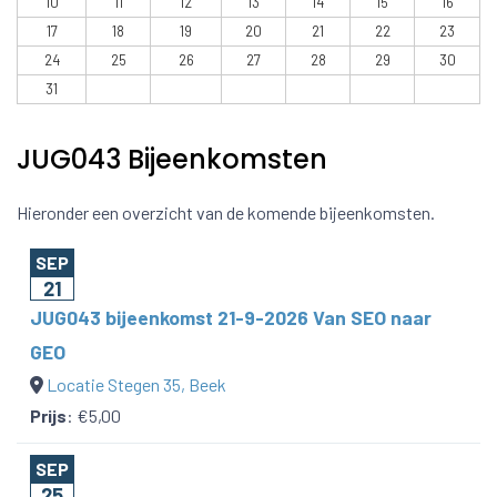
10
11
12
13
14
15
16
17
18
19
20
21
22
23
24
25
26
27
28
29
30
31
JUG043 Bijeenkomsten
Hieronder een overzicht van de komende bijeenkomsten.
SEP
21
JUG043 bijeenkomst 21-9-2026 Van SEO naar
GEO
Locatie Stegen 35, Beek
Prijs
:
€5,00
SEP
25