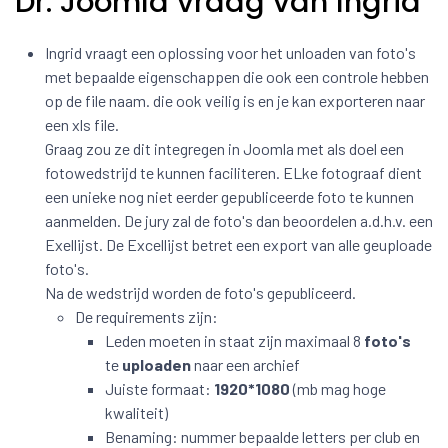
Dr. Joomla vraag van Ingrid
Ingrid vraagt een oplossing voor het unloaden van foto's
met bepaalde eigenschappen die ook een controle hebben
op de file naam. die ook veilig is en je kan exporteren naar
een xls file.
Graag zou ze dit integregen in Joomla met als doel een
fotowedstrijd te kunnen faciliteren. ELke fotograaf dient
een unieke nog niet eerder gepubliceerde foto te kunnen
aanmelden. De jury zal de foto's dan beoordelen a.d.h.v. een
Exellijst. De Excellijst betret een export van alle geuploade
foto's.
Na de wedstrijd worden de foto's gepubliceerd.
De requirements zijn:
Leden moeten in staat zijn maximaal 8
foto's
te
uploaden
naar een archief
Juiste formaat:
1920*1080
(mb mag hoge
kwaliteit)
Benaming: nummer bepaalde letters per club en