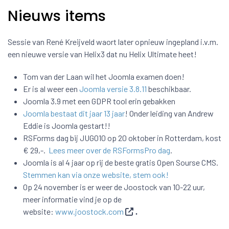
Nieuws items
Sessie van René Kreijveld waort later opnieuw ingepland i.v.m.
een nieuwe versie van Helix3 dat nu Helix Ultimate heet!
Tom van der Laan wil het Joomla examen doen!
Er is al weer een
Joomla versie 3.8.11
beschikbaar.
Joomla 3.9 met een GDPR tool erin gebakken
Joomla bestaat dit jaar 13 jaar
! Onder leiding van Andrew
Eddie is Joomla gestart!!
RSForms dag bij JUG010 op 20 oktober in Rotterdam, kost
€ 29,-.
Lees meer over de RSFormsPro dag
.
Joomla is al 4 jaar op rij de beste gratis Open Sourse CMS.
Stemmen kan via onze website, stem ook!
Op 24 november is er weer de Joostock van 10-22 uur,
meer informatie vind je op de
website:
www.joostock.com
.