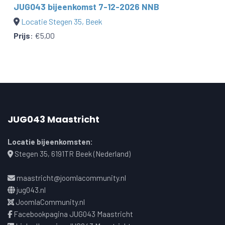
JUG043 bijeenkomst 7-12-2026 NNB
Locatie Stegen 35, Beek
Prijs
:
€5,00
JUG043 Maastricht
Locatie bijeenkomsten:
Stegen 35, 6191TR Beek (Nederland)
maastricht@joomlacommunity.nl
jug043.nl
JoomlaCommunity.nl
Facebookpagina JUG043 Maastricht