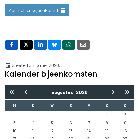
Aanmelden bijeenkomst
Created on 15 mei 2026.
Kalender bijeenkomsten
augustus
2026
M
D
W
D
V
Z
Z
1
2
3
4
5
6
7
8
9
10
11
12
13
14
15
16