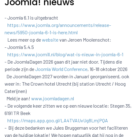
Joomla! nieuws
- Joomla 6.1 is uitgebracht
https://www.joomla.org/announcements/release-
news/5950-joomla-6-1-is-here.html
Lees meer op de
website
van Jeroen Moolenschot:
- Joomla 5.4.5
https://www.joomill.nl/blog/wat-is-nieuw-in-joomla-6-1
- De JoomlaDagen 2026 gaan dit jaar niet door. Tijdens die
periode zijn de
Joomla World Conference
, 16-18 oktober 2026
De JoomlaDagen 2027 worden in Januari georganiseerd, ook
weer in: The Crown hotel Utrecht (bij station Utrecht / Hoog
Caterijnen)
Meld je aan!
www.joomladagen.nl
- De volgende keer zitten we op een nieuwe locatie: Stegen 35,
6191 TR Beek
https://maps.app.goo.gl/LA4TVAUvUg8LmjPQA
- Bij deze bedanken we Jules Bruggeman voor het faciliteren
van de huidige lokatie! We hopen natuurlijk dat hij nog in de