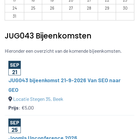
17
18
19
20
21
22
23
24
25
26
27
28
29
30
31
JUG043 Bijeenkomsten
Hieronder een overzicht van de komende bijeenkomsten.
SEP
21
JUG043 bijeenkomst 21-9-2026 Van SEO naar
GEO
Locatie Stegen 35, Beek
Prijs
:
€5,00
SEP
25
Joomla Unconference 2026