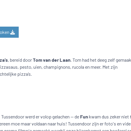
token
za’s
, bereid door
Tom van der Laan
. Tom had het deeg zelf gemaak
pizzasaus, pesto, uien, champignons, rucola en meer. Met zijn
htelijke pizza’s.
. Tussendoor werd er volop gelachen — de
Fun
kwam dus zeker niet t
ereen moe maar voldaan naar huis! Tussendoor zijn er foto's en vide
en promo filmpje gemaakt waarbij onze bijeenkomst een hoofsrol s