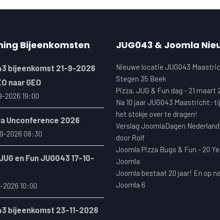
ning Bijeenkomsten
JUG043 & Joomla Nie
Nieuwe locatie JUG043 Maastric
3 bijeenkomst 21-9-2026
Stegen 35 Beek
EO naar GEO
Pizza, JUG & Fun dag - 21 maart
9-2026 19:00
Na 10 jaar JUG043 Maastricht: ti
het stokje over te dragen!
a Unconference 2026
Verslag JoomlaDagen Nederland
9-2026 08:30
door Rolf
Joomla Pizza Bugs & Fun - 20 Ye
 JUG en Fun JUG043 17-10-
Joomla
Joomla bestaat 20 jaar! En op n
Joomla 6
-2026 10:00
3 bijeenkomst 23-11-2026