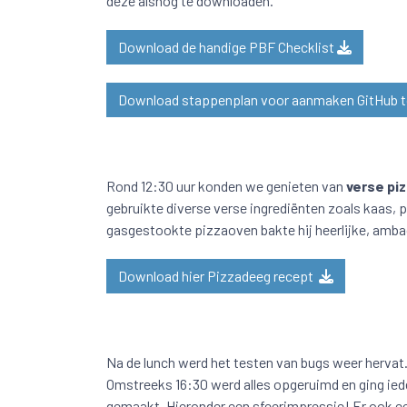
deze alsnog te downloaden.
Download de handige PBF Checklist
Download stappenplan voor aanmaken GitHub 
Rond 12:30 uur konden we genieten van
verse piz
gebruikte diverse verse ingrediënten zoals kaas, 
gasgestookte pizzaoven bakte hij heerlijke, ambac
Download hier Pizzadeeg recept
Na de lunch werd het testen van bugs weer hervat
Omstreeks 16:30 werd alles opgeruimd en ging ied
gemaakt. Hieronder een sfeerimpressie! Er ook e