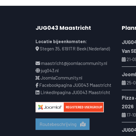
JUG043 Maastricht
Plan
Locatie bijeenkomsten:
JUG04
Stegen 35, 6191TR Beek (Nederland)
Van S
21-0
maastricht@joomlacommunity.nl
jug043.nl
Jooml
JoomlaCommunity.nl
25-0
Facebookpagina JUG043 Maastricht
LinkedInpagina JUG043 Maastricht
Pizza
2026
17-10
Routebeschrijving
JUG04