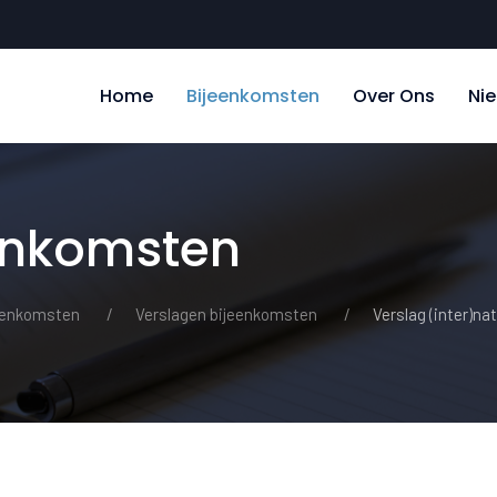
Home
Bijeenkomsten
Over Ons
Ni
enkomsten
eenkomsten
Verslagen bijeenkomsten
Verslag (inter)na