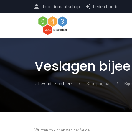
Info Lidmaatschap
Leden Log-in
Veslagen bije
U bevindt zich hier:
Startpagina
Bij
Written by Johan van der Velde.