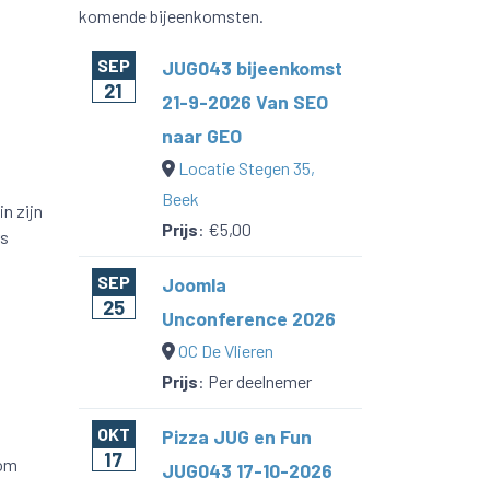
komende bijeenkomsten.
SEP
JUG043 bijeenkomst
21
21-9-2026 Van SEO
naar GEO
Locatie Stegen 35,
Beek
n zijn
Prijs
:
€5,00
rs
SEP
Joomla
25
Unconference 2026
OC De Vlieren
Prijs
:
Per deelnemer
OKT
Pizza JUG en Fun
17
 om
JUG043 17-10-2026