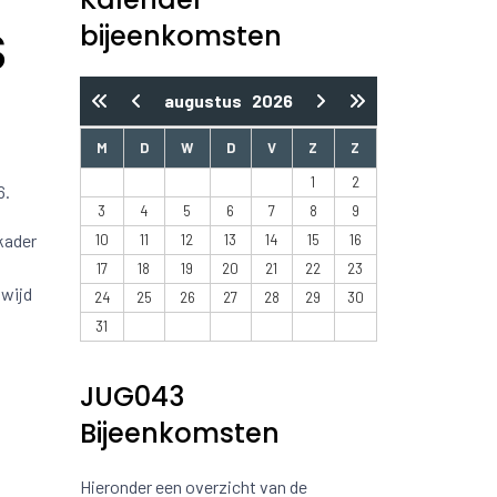
bijeenkomsten
S
augustus
2026
M
D
W
D
V
Z
Z
1
2
6.
3
4
5
6
7
8
9
kader
10
11
12
13
14
15
16
17
18
19
20
21
22
23
dwijd
24
25
26
27
28
29
30
31
JUG043
Bijeenkomsten
Hieronder een overzicht van de