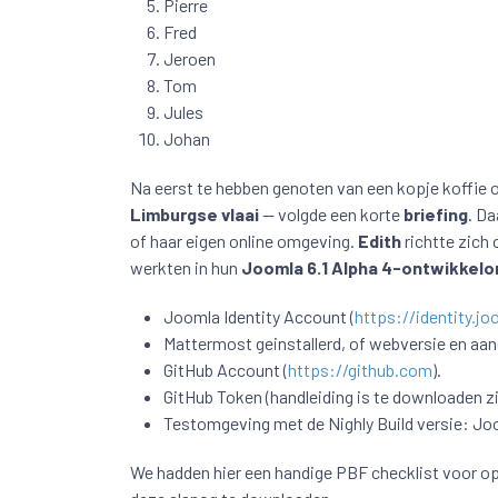
Pierre
Fred
Jeroen
Tom
Jules
Johan
Na eerst te hebben genoten van een kopje koffie 
Limburgse vlaai
— volgde een korte
briefing
. Da
of haar eigen online omgeving.
Edith
richtte zich
werkten in hun
Joomla 6.1 Alpha 4-ontwikkel
Joomla Identity Account (
https://identity.jo
Mattermost geinstallerd, of webversie en aa
GitHub Account (
https://github.com
).
GitHub Token (handleiding is te downloaden 
Testomgeving met de Nighly Build versie: Jo
We hadden hier een handige PBF checklist voor op