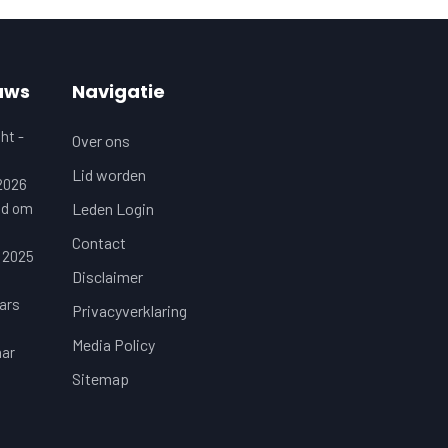
uws
Navigatie
ht -
Over ons
Lid worden
 2026
jd om
Leden Login
Contact
 2025
Disclaimer
ars
Privacyverklaring
Media Policy
aar
Sitemap