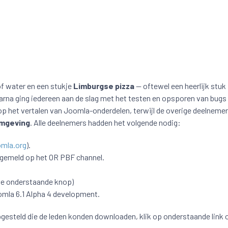
of water en een stukje
Limburgse pizza
— oftewel een heerlijk stuk
arna ging iedereen aan de slag met het testen en opsporen van bugs i
 op het vertalen van Joomla-onderdelen, terwijl de overige deelneme
omgeving
. Alle deelnemers hadden het volgende nodig:
omla.org
).
ngemeld op het OR PBF channel.
zie onderstaande knop)
omla 6.1 Alpha 4 development.
gesteld die de leden konden downloaden, klik op onderstaande link