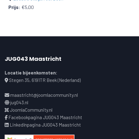
Prijs
:
€5,00
JUG043 Maastricht
Locatie bijeenkomsten:
Stegen 35, 6191TR Beek (Nederland)
maastricht@joomlacommunity.nl
jug043.nl
JoomlaCommunity.nl
Facebookpagina JUG043 Maastricht
LinkedInpagina JUG043 Maastricht