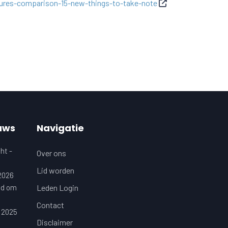
ures-comparison-15-new-things-to-take-note
uws
Navigatie
ht -
Over ons
Lid worden
 2026
jd om
Leden Login
Contact
 2025
Disclaimer