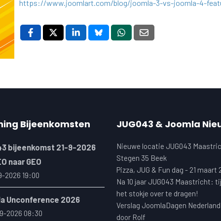
https://www.joomlart.com/blog/joomla-3-vs-joomla-4-feat
ning Bijeenkomsten
JUG043 & Joomla Nie
Nieuwe locatie JUG043 Maastric
3 bijeenkomst 21-9-2026
Stegen 35 Beek
EO naar GEO
Pizza, JUG & Fun dag - 21 maart
9-2026 19:00
Na 10 jaar JUG043 Maastricht: ti
het stokje over te dragen!
a Unconference 2026
Verslag JoomlaDagen Nederland
9-2026 08:30
door Rolf