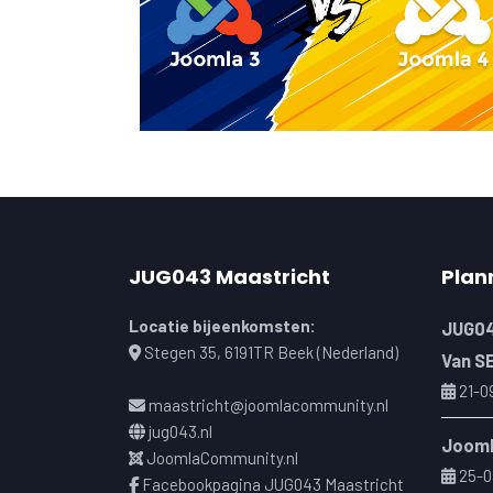
JUG043 Maastricht
Plan
Locatie bijeenkomsten:
JUG04
Stegen 35, 6191TR Beek (Nederland)
Van S
21-0
maastricht@joomlacommunity.nl
jug043.nl
Jooml
JoomlaCommunity.nl
25-0
Facebookpagina JUG043 Maastricht