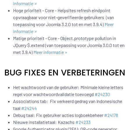
informatie »
Hoge prioriteit - Core - Helpsites refresh eindpoint
opvraagbaar voor niet-geverifieerde gebruikers (van
toepassing voor Joomla 3.2.0 tot en met 3.9.4)
Meer
informatie »
Matige prioriteit - Core - Object.prototype pollution in
JQuery $.extend (van toepassing voor Joomla 3.0.0 tot en
met 3.9.4)
Meer informatie »
BUG FIXES EN VERBETERINGEN
Het wachtwoord van de gebruiker: Minimale kleine letters
regel voor wachtwoordvalidatie toevoegd
#24230
Associations tab: Fix verkeerd gedrag van Indonesische
taal
#24244
Debug taal: Fix gebruiker acties logboekbeheer
#24178
Nieuwe installatietaal: Kazachs
#24233
Google Authenticator plugin (2FA): QR-code generator