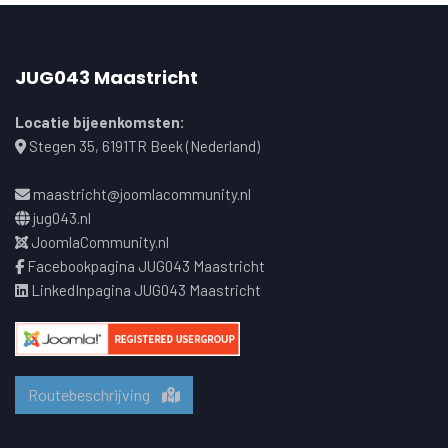
JUG043 Maastricht
Locatie bijeenkomsten:
Stegen 35, 6191TR Beek (Nederland)
maastricht@joomlacommunity.nl
jug043.nl
JoomlaCommunity.nl
Facebookpagina JUG043 Maastricht
LinkedInpagina JUG043 Maastricht
Routebeschrijving