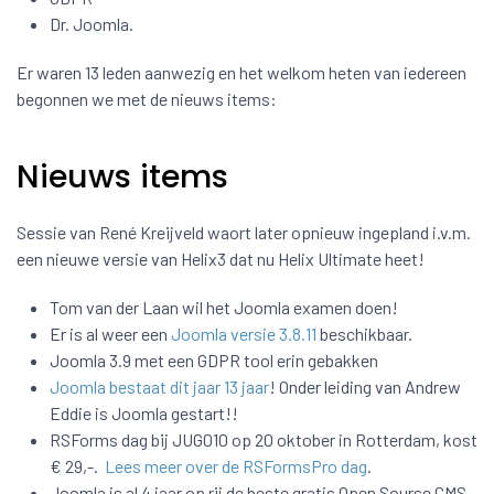
Dr. Joomla.
Er waren 13 leden aanwezig en het welkom heten van iedereen
begonnen we met de nieuws items:
Nieuws items
Sessie van René Kreijveld waort later opnieuw ingepland i.v.m.
een nieuwe versie van Helix3 dat nu Helix Ultimate heet!
Tom van der Laan wil het Joomla examen doen!
Er is al weer een
Joomla versie 3.8.11
beschikbaar.
Joomla 3.9 met een GDPR tool erin gebakken
Joomla bestaat dit jaar 13 jaar
! Onder leiding van Andrew
Eddie is Joomla gestart!!
RSForms dag bij JUG010 op 20 oktober in Rotterdam, kost
€ 29,-.
Lees meer over de RSFormsPro dag
.
Joomla is al 4 jaar op rij de beste gratis Open Sourse CMS.