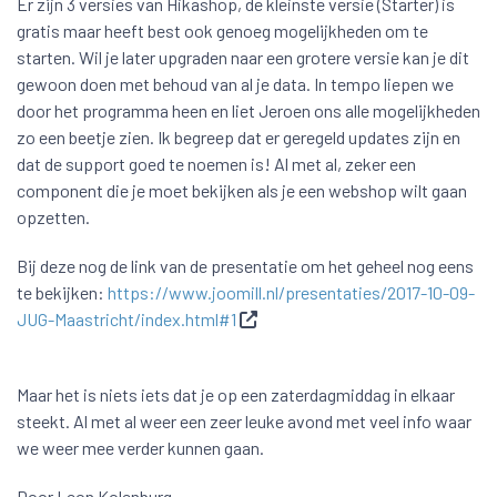
Er zijn 3 versies van Hikashop, de kleinste versie (Starter) is
gratis maar heeft best ook genoeg mogelijkheden om te
starten. Wil je later upgraden naar een grotere versie kan je dit
gewoon doen met behoud van al je data. In tempo liepen we
door het programma heen en liet Jeroen ons alle mogelijkheden
zo een beetje zien. Ik begreep dat er geregeld updates zijn en
dat de support goed te noemen is! Al met al, zeker een
component die je moet bekijken als je een webshop wilt gaan
opzetten.
Bij deze nog de link van de presentatie om het geheel nog eens
te bekijken:
https://www.joomill.nl/presentaties/2017-10-09-
JUG-Maastricht/index.html#1
Maar het is niets iets dat je op een zaterdagmiddag in elkaar
steekt. Al met al weer een zeer leuke avond met veel info waar
we weer mee verder kunnen gaan.
Door Leon Kolenburg.