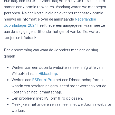
Fun dag, een leuke leerzame dag voor alle JUG 043 leden om
samen aan Joomla te werken. Vandaag waren we met negen
personen. Na een korte inleiding over het recenste Joomla
nieuws en informatie over de aanstaande
Nederlandse
Joomladagen 2024
heeft iedereen aangegeven waarmee ze
aan de slag gingen. Dit onder het genot van koffie, water,
koejes en frisdrank.
Een opsomming van waar de Joomlers mee aan de slag
gingen:
Werken aan een Joomla website aan een migratie van
VirtueMart naar
Hikkashop
.
Werken aan
RSForm!Pro
met een lidmaatschapformulier
waarin een berekening geraliseerd moet worden voor de
kosten van het lidmaatschap.
Een probleem met RSForm!Pro oplossen.
Meekijken met anderen en aan een nieuwe Joomla website
werken.