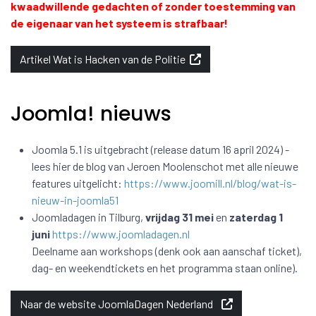
kwaadwillende gedachten of zonder toestemming van
de eigenaar van het systeem is strafbaar!
Artikel Wat is Hacken van de Politie
Joomla! nieuws
Joomla 5.1 is uitgebracht (release datum 16 april 2024) -
lees hier de blog van Jeroen Moolenschot met alle nieuwe
features uitgelicht:
https://www.joomill.nl/blog/wat-is-
nieuw-in-joomla51
Joomladagen in Tilburg,
vrijdag 31 mei
en
zaterdag 1
juni
https://www.joomladagen.nl
Deelname aan workshops (denk ook aan aanschaf ticket),
dag- en weekendtickets en het programma staan online).
Naar de website JoomlaDagen Nederland